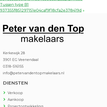
Tussen type B1
937355f851297151e04caf9f18cfa2e378419d
»
Kerkewijk 28
3901 EG Veenendaal
0318-516155
info@petervandentopmakelaars.nl
DIENSTEN
Verkoop
Aankoop
Projectontwikkeling