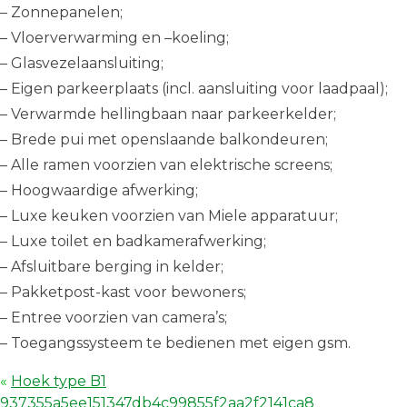
– Zonnepanelen;
– Vloerverwarming en –koeling;
– Glasvezelaansluiting;
– Eigen parkeerplaats (incl. aansluiting voor laadpaal);
– Verwarmde hellingbaan naar parkeerkelder;
– Brede pui met openslaande balkondeuren;
– Alle ramen voorzien van elektrische screens;
– Hoogwaardige afwerking;
– Luxe keuken voorzien van Miele apparatuur;
– Luxe toilet en badkamerafwerking;
– Afsluitbare berging in kelder;
– Pakketpost-kast voor bewoners;
– Entree voorzien van camera’s;
– Toegangssysteem te bedienen met eigen gsm.
«
Hoek type B1
937355a5ee151347db4c99855f2aa2f2141ca8