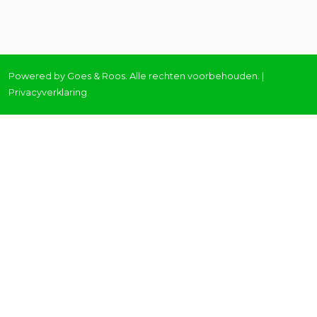
Powered by
Goes & Roos
.
Alle rechten voorbehouden
. |
Privacyverklaring