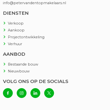
info@petervandentopmakelaars.nl
Warm water
Stadsverwarming
DIENSTEN
Buitenruimte
Verkoop
Aankoop
Tuin
Achtertuin, tuin rondom,
Projectontwikkeling
voortuin, zijtuin
Verhuur
Achtertuin
100 m²
AANBOD
Ligging tuin
Zuid bereikbaar via achterom
Bestaande bouw
Nieuwbouw
Bergruimte
VOLG ONS OP DE SOCIALS
Schuur/berging
Aangebouwd steen
Parkeergelegenheid
Soort parkeergelegenheid
Op eigen terrein, openbaar