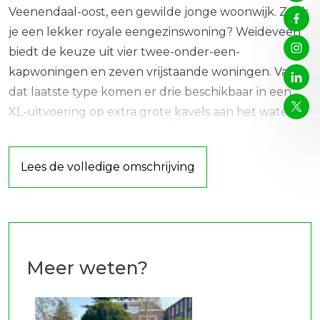
Veenendaal-oost, een gewilde jonge woonwijk. Zoek
je een lekker royale eengezinswoning? Weideveen
biedt de keuze uit vier twee-onder-een-
kapwoningen en zeven vrijstaande woningen. Van
dat laatste type komen er drie beschikbaar in een
XL-uitvoering op extra grote kavels aan het water.
Welke woning je ook kiest: allemaal onderscheiden
ze zich door een architectonisch hoogstaand
Lees de volledige omschrijving
ontwerp en de toepassing van duurzame
bouwmaterialen.
Wonen in het Venetië van Veenendaal
Sluit je ogen en stel je voor. Wooneilanden met
Meer weten?
elkaar verbonden door bruggetjes. Water en
kanalen met kleine pleziervaartuigen. Woninggevels
die zich weerspiegelen in het water. Dat is in het kort