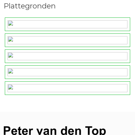
Plattegronden
Coniferenlaan 16 is een verzorgde woning met veel
leefruimte, een moderne afwerking en een fraai
aangelegde tuin. Interesse? Plan dan een
bezichtiging in.
Aan onvolkomenheden in de vermelde gegevens,
tekeningen en schaal kunnen geen aanspraken
worden ontleend. De vermelde informatie is van
algemene aard en is niet meer dan een vrijblijvende
uitnodiging om in onderhandeling te treden.