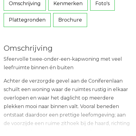
Omschrijving
Kenmerken
Foto's
Plattegronden
Brochure
Omschrijving
Sfeervolle twee-onder-een-kapwoning met veel
leefruimte binnen én buiten
Achter de verzorgde gevel aan de Coniferenlaan
schuilt een woning waar de ruimtes rustig in elkaar
overlopen en waar het daglicht op meerdere
plekken mooi naar binnen valt. Vooral beneden
ontstaat daardoor een prettige leefomgeving; aan
de voorzijde een ruime zithoek bij de haard, richting
de tuin plek voor een grote eettafel en aansluitend