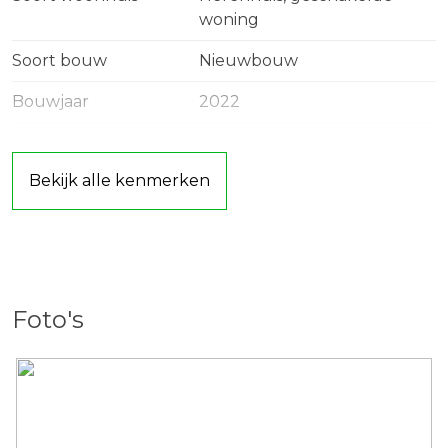
Aan onvolkomenheden in de verstrekte gegevens,
woning
kunnen geen rechten aan worden ontleend!
Soort bouw
Nieuwbouw
Bouwjaar
2022
Ligging
In woonwijk
Bekijk alle kenmerken
Oppervlakten en inhoud
Wonen
137 m²
Inhoud
600 m³
Foto's
Indeling
Aantal kamers
5 kamers (4 slaapkamers)
Aantal badkamers
1 badkamer