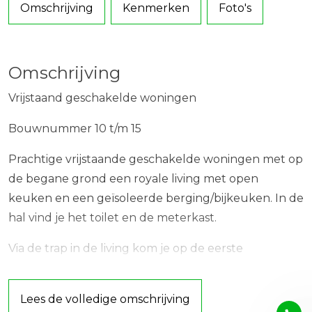
Omschrijving
Kenmerken
Foto's
Omschrijving
Vrijstaand geschakelde woningen
Bouwnummer 10 t/m 15
Prachtige vrijstaande geschakelde woningen met op
de begane grond een royale living met open
keuken en een geïsoleerde berging/bijkeuken. In de
hal vind je het toilet en de meterkast.
Via de trap in de living kom je op de eerste
verdieping waar je vier slaapkamers en een
badkamer vindt. Een vlizotrap leidt naar de vliering,
Lees de volledige omschrijving
waar extra bergruimte is.