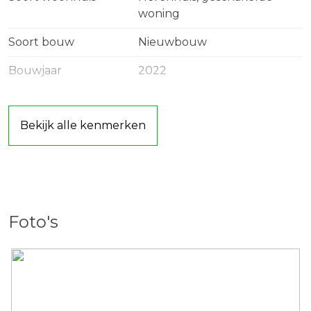
Aan onvolkomenheden in de verstrekte gegevens,
woning
kunnen geen rechten aan worden ontleend!
Soort bouw
Nieuwbouw
Bouwjaar
2022
Ligging
In woonwijk
Bekijk alle kenmerken
Oppervlakten en inhoud
Wonen
137 m²
Inhoud
600 m³
Foto's
Indeling
Aantal kamers
5 kamers (4 slaapkamers)
Aantal badkamers
1 badkamer