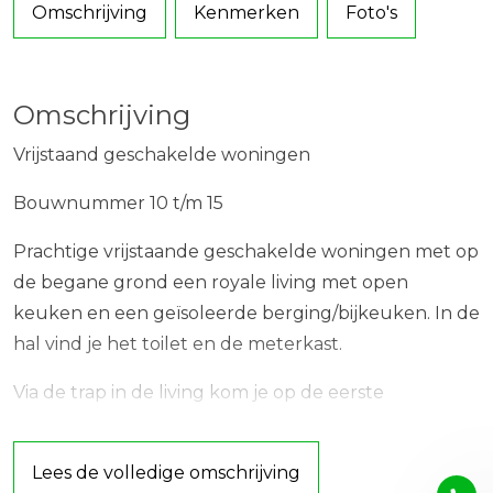
Omschrijving
Kenmerken
Foto's
Omschrijving
Vrijstaand geschakelde woningen
Bouwnummer 10 t/m 15
Prachtige vrijstaande geschakelde woningen met op
de begane grond een royale living met open
keuken en een geïsoleerde berging/bijkeuken. In de
hal vind je het toilet en de meterkast.
Via de trap in de living kom je op de eerste
verdieping waar je vier slaapkamers en een
badkamer vindt. Een vlizotrap leidt naar de vliering,
Lees de volledige omschrijving
waar extra bergruimte is.