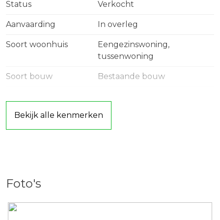
Status
Verkocht
middels een stijlvolle taatsdeur. De ruimte is licht en
open, met een mooie doorlopende vloer en neutrale
Aanvaarding
In overleg
tinten die zorgen voor een rustige basis. Aan de
Soort woonhuis
Eengezinswoning,
achterzijde kijkt u uit op de tuin, waardoor het
tussenwoning
binnen-buiten gevoel meteen aanwezig is. De
Soort bouw
Bestaande bouw
keuken aan de voorzijde is modern uitgevoerd en
voorzien van inbouwapparatuur zoals een
Bouwjaar
2021
inductiekookplaat, afzuigkap, combi-oven,
Bekijk alle kenmerken
Soort dak
Bitumineuze dakbedekking
koel-/vriescombinatie en vaatwasser. Dankzij de
efficiënte indeling is elke vierkante meter optimaal
Ligging
Aan rustige weg, aan water,
benut en is er voldoende ruimte voor een
vrij uitzicht
comfortabele eethoek.
Oppervlakten en inhoud
Foto's
Eerste verdieping
Op de eerste verdieping bevinden zich twee goed
Wonen
72 m²
bemeten slaapkamers, waarvan de grootste zich aan
Externe bergruimte
6 m²