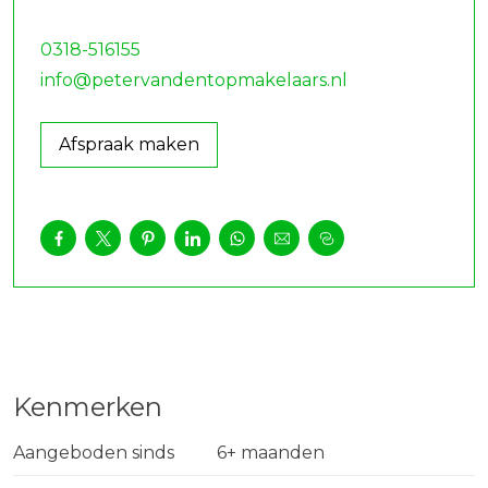
omgeving met veel groen en wandelmogelijkheden
in de buurt. De dagelijkse voorzieningen, zoals
0318-516155
supermarkten, scholen en sportverenigingen,
info@petervandentopmakelaars.nl
bevinden zich op korte afstand. Met de fiets bent u
binnen enkele minuten in het gezellige centrum
Afspraak maken
van Veenendaal, waar u een ruime keuze vindt aan
winkels, cafés en restaurants. Ook de bereikbaarheid
is uitstekend: via de nabijgelegen Rondweg bereikt
u binnen enkele minuten de A12 richting Utrecht of
Arnhem. Ondanks de centrale ligging ervaart u in
deze straat vooral rust – een prettige
woonomgeving waar kinderen onbezorgd kunnen
buitenspelen.
Kenmerken
Begane grond
Via de entree met meterkast, modern toilet en
Aangeboden sinds
6+ maanden
trapopgang bereikt u de sfeervolle woonkamer