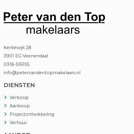
n
o
n
o
u
n
m
n
m
u
e
m
r
m
e
Kerkewijk 28
r
3901 EG Veenendaal
0318-516155
info@petervandentopmakelaars.nl
DIENSTEN
Verkoop
Aankoop
Projectontwikkeling
Verhuur