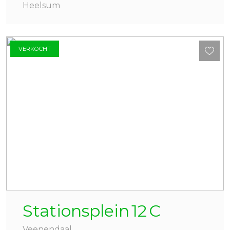
Heelsum
VERKOCHT
Stationsplein
12
C
Veenendaal