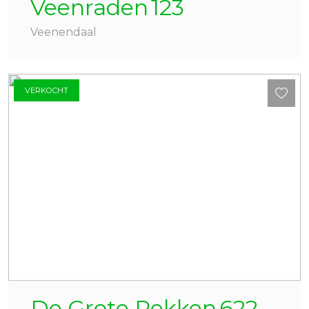
Veenraden
123
Veenendaal
VERKOCHT
De Grote Pekken
622