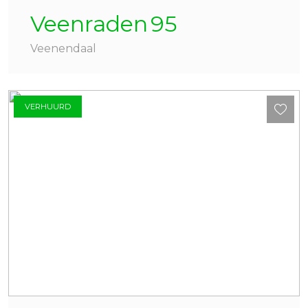
Veenraden
95
Veenendaal
VERHUURD